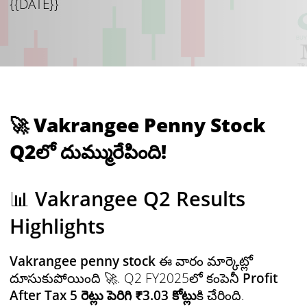
{{DATE}}
🚀 Vakrangee Penny Stock
Q2లో దుమ్మురేపింది!
📊
Vakrangee Q2 Results
Highlights
Vakrangee penny stock
ఈ వారం మార్కెట్లో
దూసుకుపోయింది 🚀. Q2 FY2025లో కంపెనీ
Profit
After Tax 5 రెట్లు పెరిగి ₹3.03 కోట్లు
కి చేరింది.