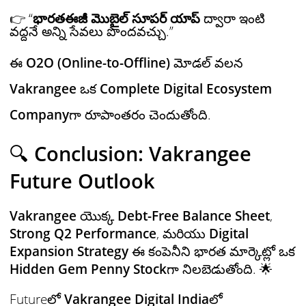
👉 “
భారతఈజీ మొబైల్ సూపర్ యాప్
ద్వారా ఇంటి
వద్దనే అన్ని సేవలు పొందవచ్చు.”
ఈ
O2O (Online-to-Offline)
మోడల్ వలన
Vakrangee
ఒక
Complete Digital Ecosystem
Company
గా రూపాంతరం చెందుతోంది.
🔍
Conclusion: Vakrangee
Future Outlook
Vakrangee
యొక్క
Debt-Free Balance Sheet
,
Strong Q2 Performance
, మరియు
Digital
Expansion Strategy
ఈ కంపెనీని భారత మార్కెట్లో ఒక
Hidden Gem Penny Stock
గా నిలబెడుతోంది. 🌟
Futureలో
Vakrangee
Digital India
లో