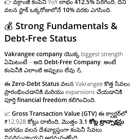
👉 వక్రాంజీ కంపెనీ YoY లాభం
412.5%
పెరిగింది, దీని
వలన స్టాక్ ఒక్కరోజులోనే
10%
వరకు ఎగసింది.
💰
Strong Fundamentals &
Debt-Free Status
Vakrangee company
యొక్క biggest strength
ఏమిటంటే – అది
Debt-Free Company
. అంటే
కంపెనీకి ఎలాంటి అప్పులు లేవు 💪.
ఈ
Zero-Debt Status
వలన Vakrangee కొత్త సేవలు
ప్రారంభించడానికి మరియు expansions చేయడానికి
పూర్తి
financial freedom
కలిగించింది.
📈
Gross Transaction Value (GTV)
ఈ క్వార్టర్‌లో
₹12,928 కోట్లు దాటింది, మొత్తం
3.1 కోట్ల ట్రాన్సాక్షన్లు
జరగడం వలన దేశవ్యాప్తంగా కంపెనీ సేవలు
విస్తరిస్తున్నాయని అర్థమవుతోంది.